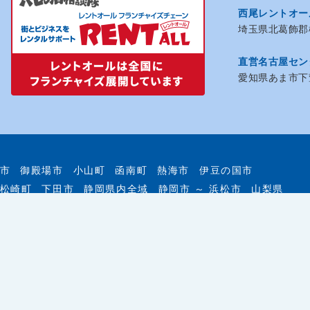
西尾レントオー
埼玉県北葛飾郡松
直営名古屋セン
愛知県あま市下萱
市
御殿場市
小山町
函南町
熱海市
伊豆の国市
松崎町
下田市
静岡県内全域
静岡市 ～ 浜松市
山梨県
企画・運営、イベント施工、各種サインまでトータルサポ