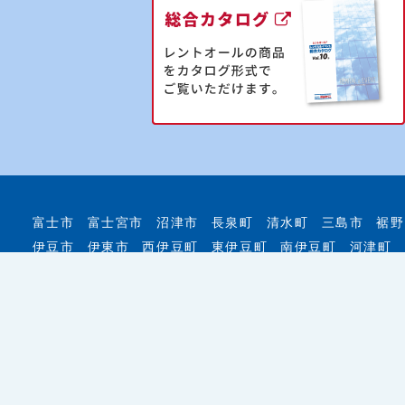
富士市
富士宮市
沼津市
長泉町
清水町
三島市
裾野
伊豆市
伊東市
西伊豆町
東伊豆町
南伊豆町
河津町
イベント用品のレンタル・会場設営はもちろん、イベント
ートします！