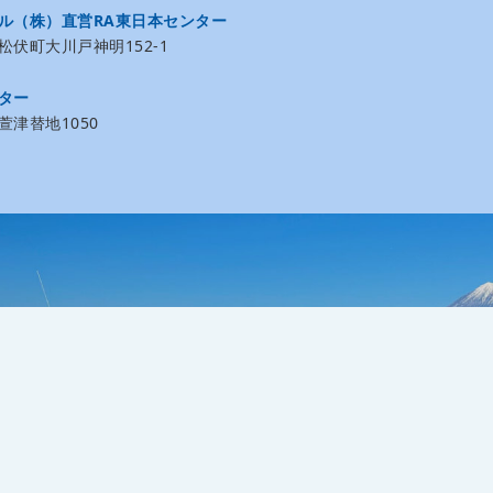
ル（株）直営RA東日本センター
伏町大川戸神明152-1
ター
津替地1050