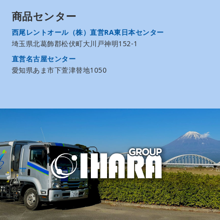
商品センター
西尾レントオール（株）直営RA東日本センター
埼玉県北葛飾郡松伏町大川戸神明152-1
直営名古屋センター
愛知県あま市下萱津替地1050