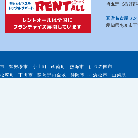
埼玉県北葛飾郡松
直営名古屋セン
愛知県あま市下萱
市
御殿場市
小山町
函南町
熱海市
伊豆の国市
松崎町
下田市
静岡県内全域
静岡市 ～ 浜松市
山梨県
企画・運営、イベント施工、各種サインまでトータルサポ