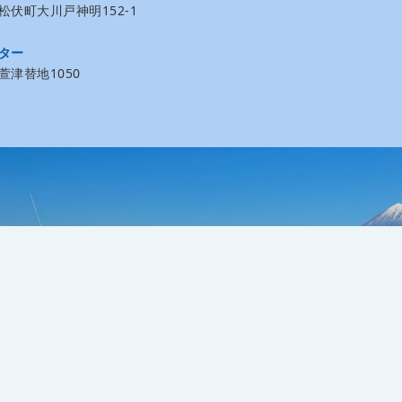
伏町大川戸神明152-1
ター
津替地1050