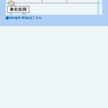
Google Mapはこちら
レントオール富士
MAP
〒416-0909 静岡県富士市松岡264-2
Tel. 0545-32-9025 Fax. 0545-32-9026
レントオール富士 公式SNS
商品センター
西尾レントオール（株）直営RA東日本センター
埼玉県北葛飾郡松伏町大川戸神明152-1
直営名古屋センター
愛知県あま市下萱津替地1050