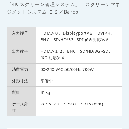
「4K スクリーン管理システム」 スクリーンマネ
ジメントシステム Ｅ２／Barco
入力端子
HDMI×８、Displayport×８、DVI×４、
BNC SD/HD/3G -SDI (6G 対応)×８
出力端子
HDMI×１２、BNC SD/HD/3G -SDI
(6G 対応)×４
消費電力
00-240 VAC 50/60Hz 700W
外形寸法
準備中
質量
31kg
ケース外
W：517 ×D：793×H：315 (mm)
寸