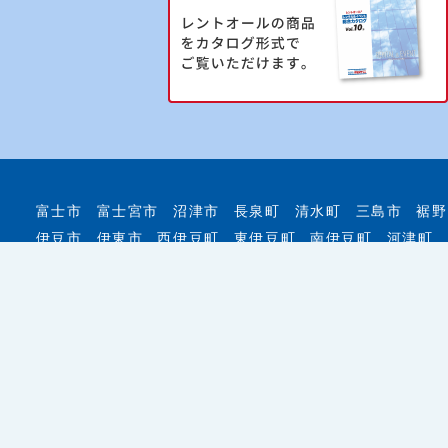
富士市
富士宮市
沼津市
長泉町
清水町
三島市
裾野
伊豆市
伊東市
西伊豆町
東伊豆町
南伊豆町
河津町
イベント用品のレンタル・会場設営はもちろん、イベント
ートします！
© 2026 レントオール富士