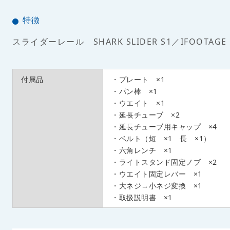
特徴
スライダーレール SHARK SLIDER S1／IFOOTAGE
付属品
・プレート ×1
・パン棒 ×1
・ウエイト ×1
・延長チューブ ×2
・延長チューブ用キャップ ×4
・ベルト（短 ×1 長 ×1）
・六角レンチ ×1
・ライトスタンド固定ノブ ×2
・ウエイト固定レバー ×1
・大ネジ→小ネジ変換 ×1
・取扱説明書 ×1