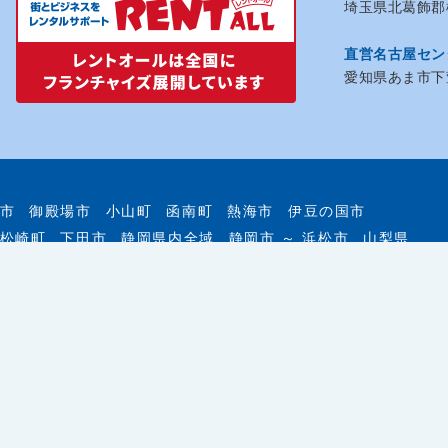
埼玉県北葛飾郡松
直営名古屋セン
愛知県あま市下萱
市
御殿場市
小山町
函南町
熱海市
伊豆の国市
松崎町
下田市
静岡県内全域
静岡市 ～ 浜松市
山梨県
企画・運営、イベント施工、各種サインまでトータルサポ