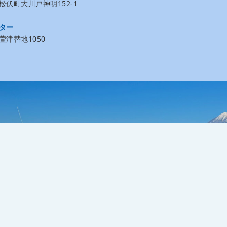
伏町大川戸神明152-1
ター
津替地1050