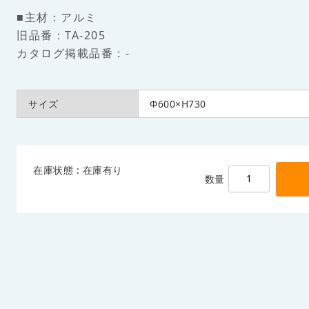
■主材：アルミ
旧品番：TA-205
カタログ掲載品番：-
サイズ
Φ600×H730
在庫状態 : 在庫有り
数量