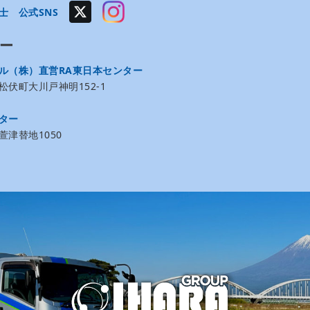
士 公式SNS
ー
ル（株）直営RA東日本センター
伏町大川戸神明152-1
ター
津替地1050