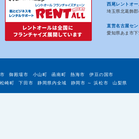
西尾レントオー
埼玉県北葛飾郡松
直営名古屋セン
愛知県あま市下萱
市
御殿場市
小山町
函南町
熱海市
伊豆の国市
松崎町
下田市
静岡県内全域
静岡市 ～ 浜松市
山梨県
企画・運営、イベント施工、各種サインまでトータルサポ