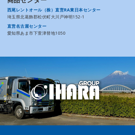
商品センター
西尾レントオール（株）直営RA東日本センター
埼玉県北葛飾郡松伏町大川戸神明152-1
直営名古屋センター
愛知県あま市下萱津替地1050