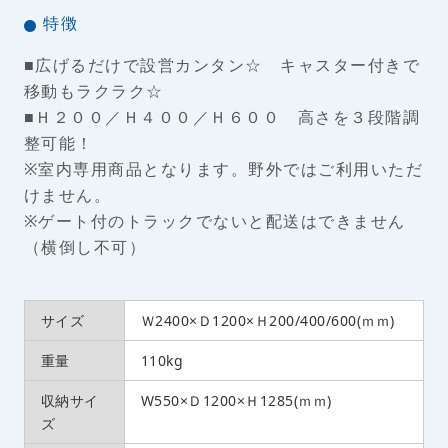
特徴
■広げるだけで設営カンタン☆ キャスター付きで
移動もラクラク☆
■Ｈ２００／Ｈ４００／Ｈ６００ 高さを３段階調
整可能！
※室内専用商品となります。野外ではご利用いただ
けません。
※ゲート付のトラックでないと配送はできません
（横倒し不可）
サイズ
Ｗ2400×Ｄ1200×Ｈ200/400/600(ｍｍ)
重量
110kg
収納サイ
W550×Ｄ1200×Ｈ1285(ｍｍ)
ズ