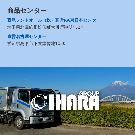
商品センター
西尾レントオール（株）直営RA東日本センター
埼玉県北葛飾郡松伏町大川戸神明152-1
直営名古屋センター
愛知県あま市下萱津替地1050