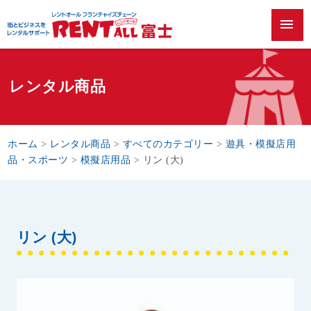
menu
レンタル商品
ホーム
>
レンタル商品
>
すべてのカテゴリー
>
遊具・模擬店用
品・スポーツ
>
模擬店用品
>
リン (大)
リン (大)