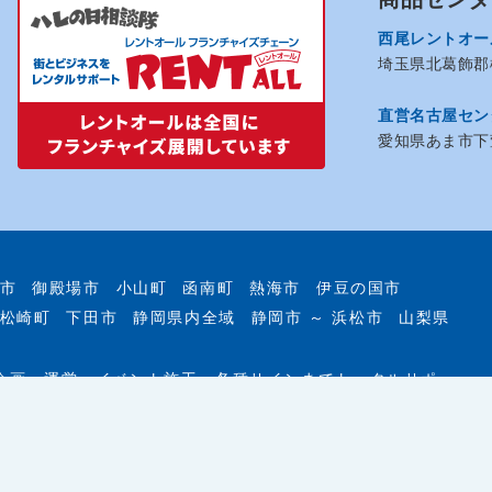
西尾レントオー
埼玉県北葛飾郡松
直営名古屋セン
愛知県あま市下萱
市
御殿場市
小山町
函南町
熱海市
伊豆の国市
松崎町
下田市
静岡県内全域
静岡市 ～ 浜松市
山梨県
企画・運営、イベント施工、各種サインまでトータルサポ