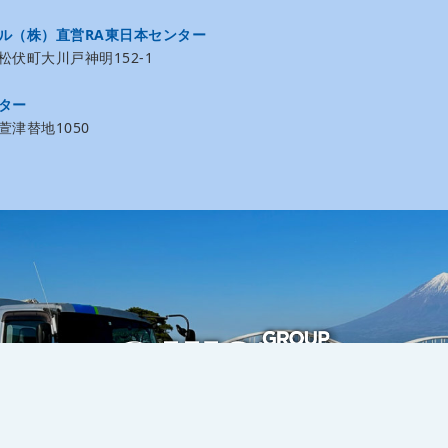
ル（株）直営RA東日本センター
伏町大川戸神明152-1
ター
津替地1050