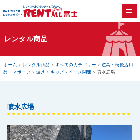
menu
レンタル商品
ホーム
>
レンタル商品
>
すべてのカテゴリー
>
遊具・模擬店用
品・スポーツ
>
遊具
>
キッズスペース関連
>
噴水広場
噴水広場