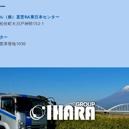
ー
ル（株）直営RA東日本センター
伏町大川戸神明152-1
ター
津替地1050