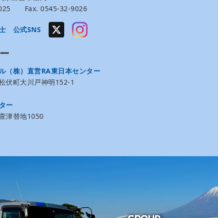
-9025 Fax. 0545-32-9026
士 公式SNS
ー
ル（株）直営RA東日本センター
伏町大川戸神明152-1
ター
津替地1050