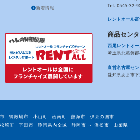
Tel. 0545-32
新着情報
レントオール富
商品センタ
西尾レントオー
埼玉県北葛飾郡松
直営名古屋セン
愛知県あま市下萱
市
御殿場市
小山町
函南町
熱海市
伊豆の国市
松崎町
下田市
静岡県内全域
静岡市 ～ 浜松市
山梨県