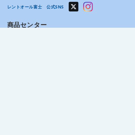
レントオール富士 公式SNS
商品センター
西尾レントオール（株）直営RA東日本センター
埼玉県北葛飾郡松伏町大川戸神明152-1
直営名古屋センター
愛知県あま市下萱津替地1050