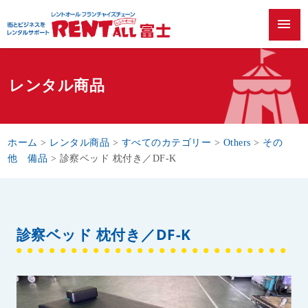
menu
レンタル商品
ホーム
>
レンタル商品
>
すべてのカテゴリー
>
Others
>
その
他 備品
>
診察ベッド 枕付き／DF-K
診察ベッド 枕付き／DF-K