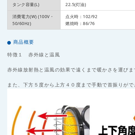
タンク容量(L)
22.5(灯油)
消費電力(W) (100V・
点火時：102/92
50/60Hz)
燃焼時：86/76
商品概要
特徴１ 赤外線と温風
赤外線放射熱と温風の効果で遠くまで暖かさを運びま
また、下方５度から上方４０度まで手動で首振りがで