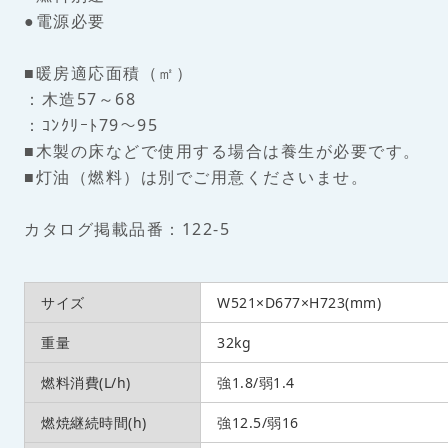
●電源必要
■暖房適応面積（㎡）
：木造57～68
：ｺﾝｸﾘｰﾄ79～95
■木製の床などで使用する場合は養生が必要です。
■灯油（燃料）は別でご用意くださいませ。
カタログ掲載品番：122-5
サイズ
W521×D677×H723(mm)
重量
32kg
燃料消費(L/h)
強1.8/弱1.4
燃焼継続時間(h)
強12.5/弱16