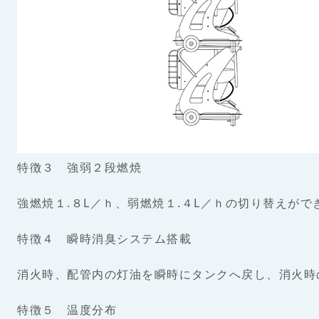
特徴３ 強弱２段燃焼
強燃焼１.８L／ｈ、弱燃焼１.４L／ｈの切り替えが
特徴４ 瞬時消臭システム搭載
消火時、配管内の灯油を瞬時にタンクへ戻し、消火時
特徴５ 温度分布