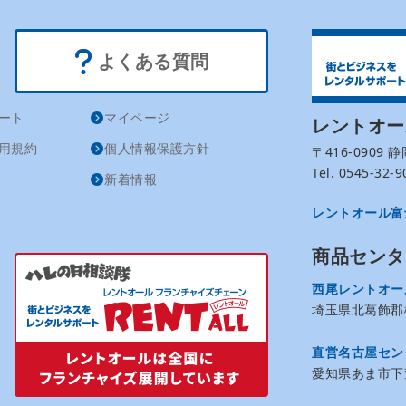
よくある質問
ート
マイページ
レントオ
用規約
個人情報保護方針
〒416-0909
Tel. 0545-32
新着情報
レントオール富
商品センタ
西尾レントオー
埼玉県北葛飾郡松
直営名古屋セン
愛知県あま市下萱