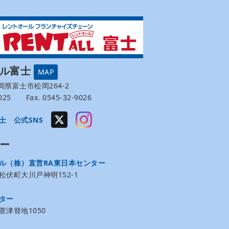
ール富士
MAP
 静岡県富士市松岡264-2
-9025 Fax. 0545-32-9026
士 公式SNS
ー
ル（株）直営RA東日本センター
伏町大川戸神明152-1
ター
津替地1050