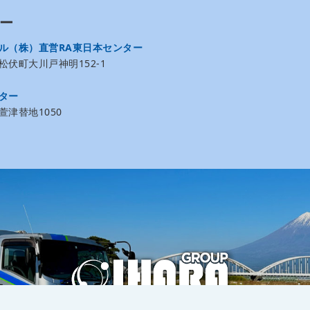
ー
ル（株）直営RA東日本センター
伏町大川戸神明152-1
ター
津替地1050