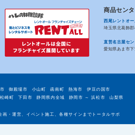
商品センタ
西尾レントオー
埼玉県北葛飾郡松
直営名古屋セン
愛知県あま市下萱
市
御殿場市
小山町
函南町
熱海市
伊豆の国市
松崎町
下田市
静岡県内全域
静岡市 ～ 浜松市
山梨県
企画・運営、イベント施工、各種サインまでトータルサポ