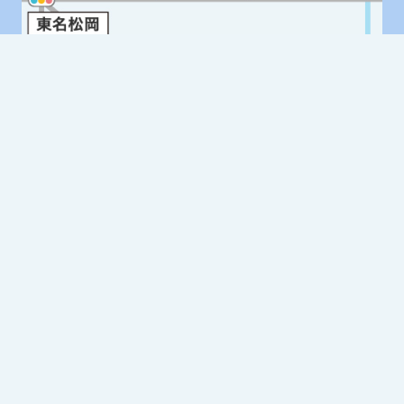
Google Mapはこちら
レントオール富士
MAP
〒416-0909 静岡県富士市松岡264-2
Tel. 0545-32-9025 Fax. 0545-32-9026
レントオール富士 公式SNS
商品センター
西尾レントオール（株）直営RA東日本センター
埼玉県北葛飾郡松伏町大川戸神明152-1
直営名古屋センター
愛知県あま市下萱津替地1050