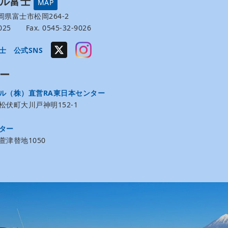
ール富士
MAP
 静岡県富士市松岡264-2
-9025 Fax. 0545-32-9026
士 公式SNS
ー
ル（株）直営RA東日本センター
伏町大川戸神明152-1
ター
津替地1050