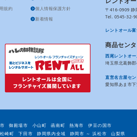
レントオ
用規約
個人情報保護方針
〒416-0909
Tel. 0545-32
新着情報
レントオール富
商品センタ
西尾レントオー
埼玉県北葛飾郡松
直営名古屋セン
愛知県あま市下萱
市
御殿場市
小山町
函南町
熱海市
伊豆の国市
松崎町
下田市
静岡県内全域
静岡市 ～ 浜松市
山梨県