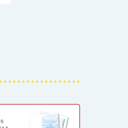
品を
だけま