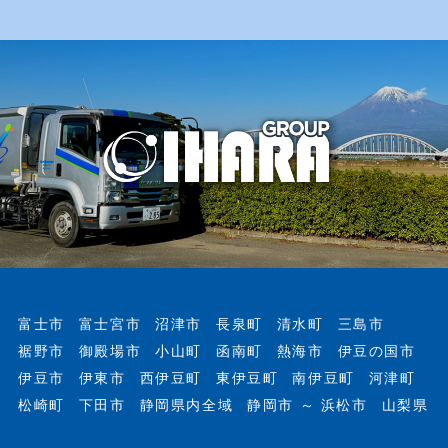
富士市
富士宮市
沼津市
長泉町
清水町
三島市
裾野市
御殿場市
小山町
函南町
熱海市
伊豆の国市
伊豆市
伊東市
西伊豆町
東伊豆町
南伊豆町
河津町
松崎町
下田市
静岡県内全域
静岡市 ～ 浜松市
山梨県