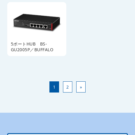
5ポートHUB BS-
GU2005P／BUFFALO
1
2
»