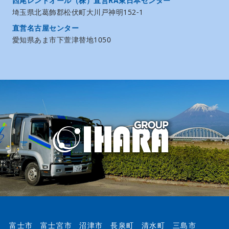
西尾レントオール（株）直営RA東日本センター
埼玉県北葛飾郡松伏町大川戸神明152-1
直営名古屋センター
愛知県あま市下萱津替地1050
富士市
富士宮市
沼津市
長泉町
清水町
三島市