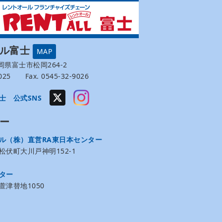
ール富士
MAP
 静岡県富士市松岡264-2
-9025 Fax. 0545-32-9026
士 公式SNS
ー
ル（株）直営RA東日本センター
伏町大川戸神明152-1
ター
津替地1050