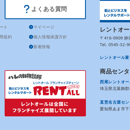
よくある質問
ート
マイページ
レントオ
用規約
個人情報保護方針
〒416-0909
Tel. 0545-32
新着情報
レントオール富
商品センタ
西尾レントオー
埼玉県北葛飾郡松
直営名古屋セン
愛知県あま市下萱