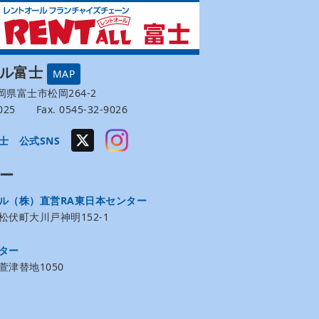
ール富士
MAP
 静岡県富士市松岡264-2
-9025 Fax. 0545-32-9026
士 公式SNS
ー
ル（株）直営RA東日本センター
伏町大川戸神明152-1
ター
津替地1050