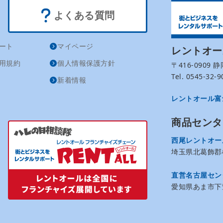
よくある質問
ート
マイページ
レントオ
用規約
個人情報保護方針
〒416-0909
Tel. 0545-32
新着情報
レントオール富
商品センタ
西尾レントオー
埼玉県北葛飾郡松
直営名古屋セン
愛知県あま市下萱