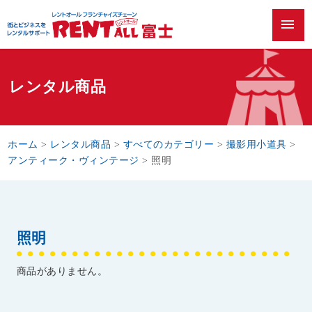
menu
レンタル商品
ホーム
>
レンタル商品
>
すべてのカテゴリー
>
撮影用小道具
>
アンティーク・ヴィンテージ
>
照明
照明
商品がありません。