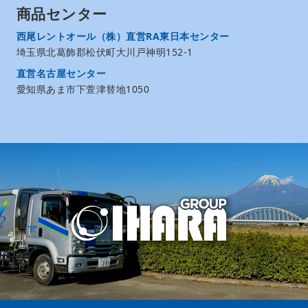
商品センター
西尾レントオール（株）直営RA東日本センター
埼玉県北葛飾郡松伏町大川戸神明152-1
直営名古屋センター
愛知県あま市下萱津替地1050