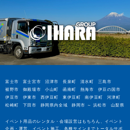
富士市
富士宮市
沼津市
長泉町
清水町
三島市
裾野市
御殿場市
小山町
函南町
熱海市
伊豆の国市
伊豆市
伊東市
西伊豆町
東伊豆町
南伊豆町
河津町
松崎町
下田市
静岡県内全域
静岡市 ～ 浜松市
山梨県
イベント用品のレンタル・会場設営はもちろん、イベント
企画・運営、イベント施工、各種サインまでトータルサポ