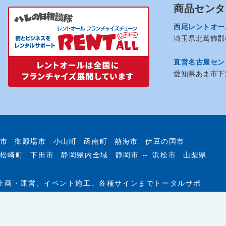
商品センタ
西尾レントオー
埼玉県北葛飾郡松
直営名古屋セン
愛知県あま市下萱
市
御殿場市
小山町
函南町
熱海市
伊豆の国市
松崎町
下田市
静岡県内全域
静岡市 ～ 浜松市
山梨県
企画・運営、イベント施工、各種サインまでトータルサポ