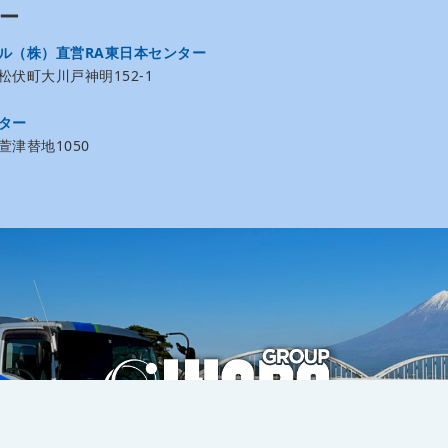
ー
ル（株）直営RA東日本センター
伏町大川戸神明152-1
ター
津替地1050